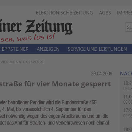
ELEKTRONISCHE ZEITUNG
AGBS
IMPRE
 EPPSTEINER
ANZEIGEN
SERVICE UND LEISTUNGEN
VIER MONATE GESPERRT
NÄC
Rubrik:
29.04.2009
traße für vier Monate gesperrt
10:3
09.0
11:0
eler betroffener Pendler wird die Bundesstraße 455
09.0
. Mai, bis voraussichtlich 4. September für den
17:0
g sei notwendig wegen des engen Arbeitsraums und um die
09.0
ündet das Amt für Straßen- und Verkehrswesen noch einmal
18:0