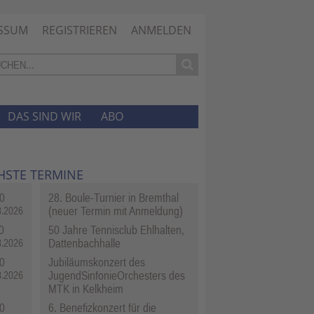
SSUM
REGISTRIEREN
ANMELDEN
DAS SIND WIR
ABO
HSTE TERMINE
0
28. Boule-Turnier in Bremthal
(neuer Termin mit Anmeldung)
8.2026
0
50 Jahre Tennisclub Ehlhalten,
Dattenbachhalle
8.2026
0
Jubiläumskonzert des
JugendSinfonieOrchesters des
8.2026
MTK in Kelkheim
0
6. Benefizkonzert für die