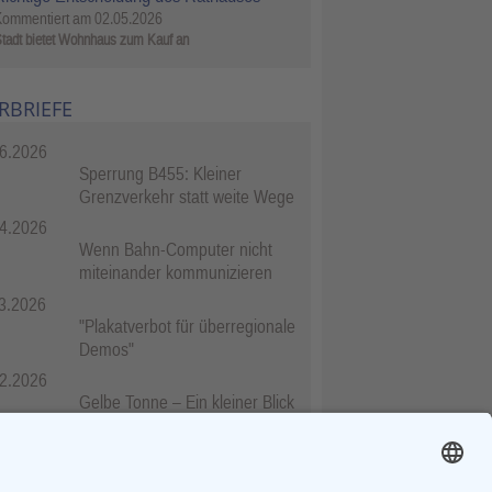
Kommentiert am
02.05.2026
tadt bietet Wohnhaus zum Kauf an
RBRIEFE
6.2026
Sperrung B455: Kleiner
Grenzverkehr statt weite Wege
4.2026
Wenn Bahn-Computer nicht
miteinander kommunizieren
3.2026
"Plakatverbot für überregionale
Demos"
2.2026
Gelbe Tonne – Ein kleiner Blick
über den Tellerand
2.2026
Plastikersparnis durch Nutzung