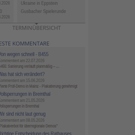
Ukraine in Eppstein
8.2026
0
Gusbacher Spielerunde
8.2026
TERMINÜBERSICHT
ESTE KOMMENTARE
Von wegen schnell - B455
Kommentiert am
22.07.2026
455: Sanierung verläuft planmäßig – …
Was hat sich verändert?
Kommentiert am
15.06.2026
ierte Prüf-Demo in Mainz - Plakatierung genehmigt
Vollsperrungen in Bremthal
Kommentiert am
21.05.2026
ollsperrungen in Bremthal
ir sind nicht laut genug
Kommentiert am
08.05.2026
Plakatverbot für überregionale Demos"
Richtige Entscheidung des Rathauses