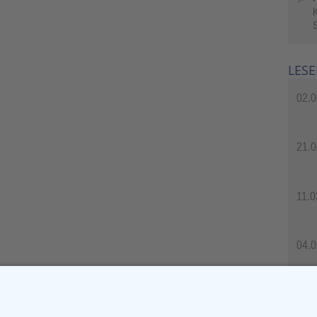
S
LESE
02.0
21.0
11.0
04.0
04.0