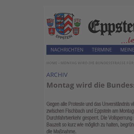
NACHRICHTEN
TERMINE
MEINE
SIE BEFINDEN SICH HIER:
HOME
› MONTAG WIRD DIE BUNDESSTRASSE FÜR 
ARCHIV
Montag wird die Bundess
Gegen alle Proteste und das Unverständnis vi
zwischen Fischbach und Eppstein am Montag, 4
Durchfahrtverkehr gesperrt. Die Vollsperrun
Bauzeit so kurz wie möglich zu halten, begr
die Maßnahme.