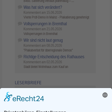
B455: Sanierung verläuft planmäßig – …
Was hat sich verändert?
Kommentiert am
15.06.2026
Vierte Prüf-Demo in Mainz - Plakatierung genehmigt
Vollsperrungen in Bremthal
Kommentiert am
21.05.2026
Vollsperrungen in Bremthal
Wir sind nicht laut genug
Kommentiert am
08.05.2026
"Plakatverbot für überregionale Demos"
Richtige Entscheidung des Rathauses
Kommentiert am
02.05.2026
Stadt bietet Wohnhaus zum Kauf an
LESERBRIEFE
02.06.2026
Sperrung B455: Kleiner
Grenzverkehr statt weite Wege
21.04.2026