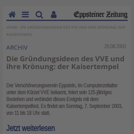
H
M
Su
Be
SIE BEFINDEN SICH HIER:
HOME
› DIE GRÜNDUNGSIDEEN DES VVE UND IHRE KRÖNUNG: DER
o
en
ch
nu
KAISERTEMPEL
m
u
en
tz
e
erf
Rubrik:
20.08.2003
ARCHIV
un
Die Gründungsideen des VVE und
kti
ihre Krönung: der Kaisertempel
on
en
Der Verschönerungsverein Eppstein, im Computerzeitalter
unter dem Kürzel VVE bekannt, feiert sein 125-jähriges
Bestehen und verbindet dieses Ereignis mit dem
Kaisertempelfest. Es findet am Sonntag, 7. September 2003,
von 11 bis 18 Uhr statt.
Jetzt weiterlesen