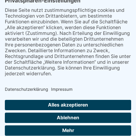
Wenn Bahn-Computer nicht
miteinander kommunizieren
11.03.2026
"Plakatverbot für überregionale
Demos"
04.02.2026
Gelbe Tonne – Ein kleiner Blick
über den Tellerand
04.02.2026
Plastikersparnis durch Nutzung
von Gelber Tonne statt Säcken
NACH OBEN
Alle Rechte vorbehalten - Eppsteiner Zeitung Druck- und Verlags-
GmbH