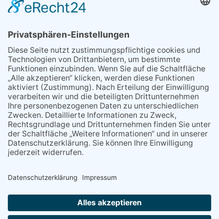
Sperrung B455: Kleiner
Grenzverkehr statt weite Wege
21.04.2026
Wenn Bahn-Computer nicht
miteinander kommunizieren
11.03.2026
"Plakatverbot für überregionale
Demos"
04.02.2026
Gelbe Tonne – Ein kleiner Blick
über den Tellerand
04.02.2026
Plastikersparnis durch Nutzung
von Gelber Tonne statt Säcken
NACH OBEN