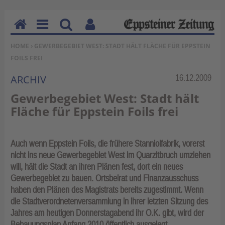
H
M
Su
Be
SIE BEFINDEN SICH HIER:
HOME
› GEWERBEGEBIET WEST: STADT HÄLT FLÄCHE FÜR EPPSTEIN
o
en
ch
nu
FOILS FREI
m
u
en
tz
e
erf
Rubrik:
16.12.2009
ARCHIV
un
Gewerbegebiet West: Stadt hält
kti
Fläche für Eppstein Foils frei
on
en
Auch wenn Eppstein Foils, die frühere Stanniolfabrik, vorerst
nicht ins neue Gewerbegebiet West im Quarzitbruch umziehen
will, hält die Stadt an ihren Plänen fest, dort ein neues
Gewerbegebiet zu bauen. Ortsbeirat und Finanzausschuss
haben den Plänen des Magistrats bereits zugestimmt. Wenn
die Stadtverordnetenversammlung in ihrer letzten Sitzung des
Jahres am heutigen Donnerstagabend ihr O.K. gibt, wird der
Bebauungsplan Anfang 2010 öffentlich ausgelegt.