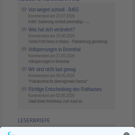
Von wegen schnell - B455
Kommentiert am
22.07.2026
B455: Sanierung verläuft planmäßig – …
Was hat sich verändert?
Kommentiert am
15.06.2026
Vierte Prüf-Demo in Mainz - Plakatierung genehmigt
Vollsperrungen in Bremthal
Kommentiert am
21.05.2026
Vollsperrungen in Bremthal
Wir sind nicht laut genug
Kommentiert am
08.05.2026
"Plakatverbot für überregionale Demos"
Richtige Entscheidung des Rathauses
Kommentiert am
02.05.2026
Stadt bietet Wohnhaus zum Kauf an
LESERBRIEFE
02.06.2026