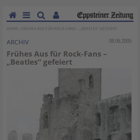
H
M
Su
Be
SIE BEFINDEN SICH HIER:
HOME
› FRÜHES AUS FÜR ROCK-FANS – „BEATLES“ GEFEIERT
o
en
ch
nu
m
u
en
tz
Rubrik:
08.06.2005
ARCHIV
e
erf
Frühes Aus für Rock-Fans –
un
„Beatles“ gefeiert
kti
on
en