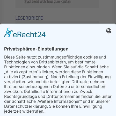
Stadt bietet Wohnhaus zum Kauf an
LESERBRIEFE
02.06.2026
Sperrung B455: Kleiner
Grenzverkehr statt weite Wege
21.04.2026
Wenn Bahn-Computer nicht
miteinander kommunizieren
11.03.2026
"Plakatverbot für überregionale
Demos"
04.02.2026
Gelbe Tonne – Ein kleiner Blick
über den Tellerand
04.02.2026
Plastikersparnis durch Nutzung
von Gelber Tonne statt Säcken