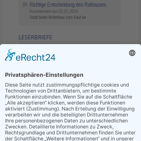
Richtige Entscheidung des Rathauses
Kommentiert am
02.05.2026
Stadt bietet Wohnhaus zum Kauf an
LESERBRIEFE
02.06.2026
Sperrung B455: Kleiner
Grenzverkehr statt weite Wege
21.04.2026
Wenn Bahn-Computer nicht
miteinander kommunizieren
11.03.2026
"Plakatverbot für überregionale
Demos"
04.02.2026
Gelbe Tonne – Ein kleiner Blick
über den Tellerand
04.02.2026