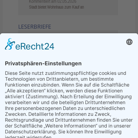
Kommentiert am
02.05.2026
Stadt bietet Wohnhaus zum Kauf an
LESERBRIEFE
02.06.2026
Sperrung B455: Kleiner
Grenzverkehr statt weite Wege
21.04.2026
Wenn Bahn-Computer nicht
miteinander kommunizieren
11.03.2026
"Plakatverbot für überregionale
Demos"
04.02.2026
Gelbe Tonne – Ein kleiner Blick
über den Tellerand
04.02.2026
Plastikersparnis durch Nutzung
von Gelber Tonne statt Säcken