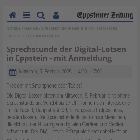
H
M
Su
Be
SIE BEFINDEN SICH HIER:
HOME
›
TERMINE
› SPRECHSTUNDE DER DIGITAL-LOTSEN IN
o
en
ch
nu
EPPSTEIN - MIT ANMELDUNG
m
u
en
tz
e
erf
Sprechstunde der Digital-Lotsen
un
in Eppstein - mit Anmeldung
kti
on
Mittwoch, 5. Februar 2025 -
14:00
-
17:00
en
Problem mit Smartphone oder Tablet?
Die Digital-Lotsen bieten am Mittwoch, 5. Februar, eine offene
Sprechstunde an. Von 14 bis 17 Uhr können sich Interessierte
im Rathaus I, Hauptstraße 99, Sitzungssaal Erdgeschoss,
beraten lassen. Die Sprechstunde richtet sich an Menschen,
die sich mit der Nutzung von digitalen Geräten und Medien
schwer tun. Der Di@-Lotsen-Stützpunkt bietet dabei Hilfe an.