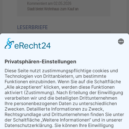
Kommentiert am
02.05.2026
Stadt bietet Wohnhaus zum Kauf an
LESERBRIEFE
02.06.2026
Sperrung B455: Kleiner
Grenzverkehr statt weite Wege
21.04.2026
Wenn Bahn-Computer nicht
miteinander kommunizieren
11.03.2026
"Plakatverbot für überregionale
Demos"
04.02.2026
Gelbe Tonne – Ein kleiner Blick
über den Tellerand
04.02.2026
Plastikersparnis durch Nutzung