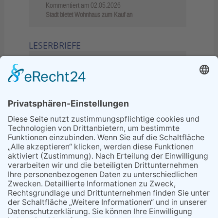
Kommentiert am
02.05.2026
Stadt bietet Wohnhaus zum Kauf an
LESERBRIEFE
02.06.2026
Sperrung B455: Kleiner
Grenzverkehr statt weite Wege
21.04.2026
Wenn Bahn-Computer nicht
miteinander kommunizieren
11.03.2026
"Plakatverbot für überregionale
Demos"
04.02.2026
Gelbe Tonne – Ein kleiner Blick
über den Tellerand
04.02.2026
Plastikersparnis durch Nutzung