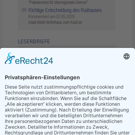
"Plakatverbot für überregionale Demos"
Richtige Entscheidung des Rathauses
Kommentiert am
02.05.2026
Stadt bietet Wohnhaus zum Kauf an
LESERBRIEFE
02.06.2026
Sperrung B455: Kleiner
Grenzverkehr statt weite Wege
21.04.2026
Wenn Bahn-Computer nicht
miteinander kommunizieren
11.03.2026
"Plakatverbot für überregionale
Demos"
04.02.2026
Gelbe Tonne – Ein kleiner Blick
über den Tellerand