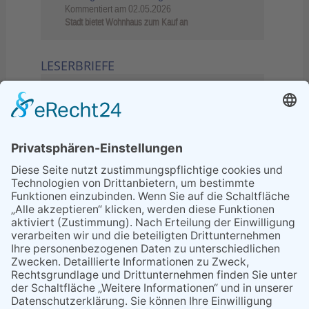
Kommentiert am
02.05.2026
Stadt bietet Wohnhaus zum Kauf an
LESERBRIEFE
02.06.2026
Sperrung B455: Kleiner
Grenzverkehr statt weite Wege
21.04.2026
Wenn Bahn-Computer nicht
miteinander kommunizieren
11.03.2026
"Plakatverbot für überregionale
Demos"
04.02.2026
Gelbe Tonne – Ein kleiner Blick
über den Tellerand
04.02.2026
Plastikersparnis durch Nutzung