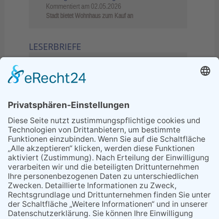
Kommentiert am
02.05.2026
Stadt bietet Wohnhaus zum Kauf an
LESERBRIEFE
02.06.2026
Sperrung B455: Kleiner
Grenzverkehr statt weite Wege
21.04.2026
Wenn Bahn-Computer nicht
miteinander kommunizieren
11.03.2026
"Plakatverbot für überregionale
Demos"
04.02.2026
Gelbe Tonne – Ein kleiner Blick
über den Tellerand
04.02.2026
Plastikersparnis durch Nutzung