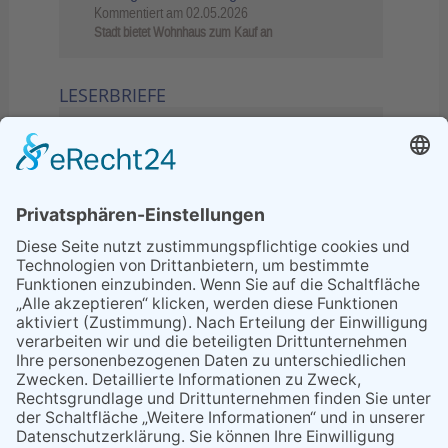
Kommentiert am
02.05.2026
Stadt bietet Wohnhaus zum Kauf an
LESERBRIEFE
02.06.2026
Sperrung B455: Kleiner
Grenzverkehr statt weite Wege
21.04.2026
Wenn Bahn-Computer nicht
miteinander kommunizieren
11.03.2026
"Plakatverbot für überregionale
Demos"
04.02.2026
Gelbe Tonne – Ein kleiner Blick
über den Tellerand
04.02.2026
Plastikersparnis durch Nutzung