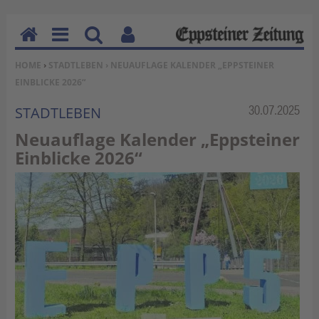
H
M
Su
Be
SIE BEFINDEN SICH HIER:
HOME
›
STADTLEBEN
› NEUAUFLAGE KALENDER „EPPSTEINER
o
en
ch
nu
EINBLICKE 2026“
m
u
en
tz
e
erf
Rubrik:
30.07.2025
STADTLEBEN
un
Neuauflage Kalender „Eppsteiner
kti
Einblicke 2026“
on
en