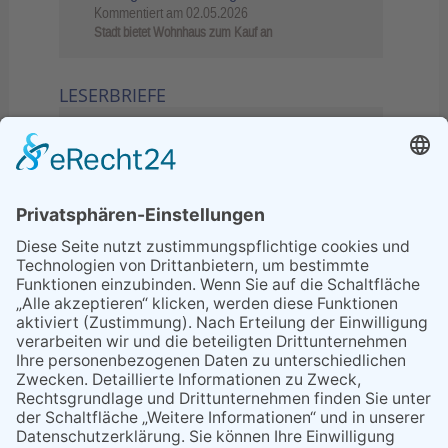
Kommentiert am
02.05.2026
Stadt bietet Wohnhaus zum Kauf an
LESERBRIEFE
02.06.2026
Sperrung B455: Kleiner
Grenzverkehr statt weite Wege
21.04.2026
Wenn Bahn-Computer nicht
miteinander kommunizieren
11.03.2026
"Plakatverbot für überregionale
Demos"
04.02.2026
Gelbe Tonne – Ein kleiner Blick
über den Tellerand
04.02.2026
Plastikersparnis durch Nutzung