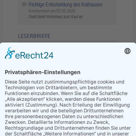
Richtige Entscheidung des Rathauses
Kommentiert am
02.05.2026
Stadt bietet Wohnhaus zum Kauf an
LESERBRIEFE
02.06.2026
Sperrung B455: Kleiner
Grenzverkehr statt weite Wege
21.04.2026
Wenn Bahn-Computer nicht
miteinander kommunizieren
11.03.2026
"Plakatverbot für überregionale
Demos"
04.02.2026
Gelbe Tonne – Ein kleiner Blick
über den Tellerand
04.02.2026