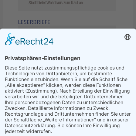
Stadt bietet Wohnhaus zum Kauf an
LESERBRIEFE
02.06.2026
Sperrung B455: Kleiner
Grenzverkehr statt weite Wege
21.04.2026
Wenn Bahn-Computer nicht
miteinander kommunizieren
11.03.2026
"Plakatverbot für überregionale
Demos"
04.02.2026
Gelbe Tonne – Ein kleiner Blick
über den Tellerand
04.02.2026
Plastikersparnis durch Nutzung
von Gelber Tonne statt Säcken