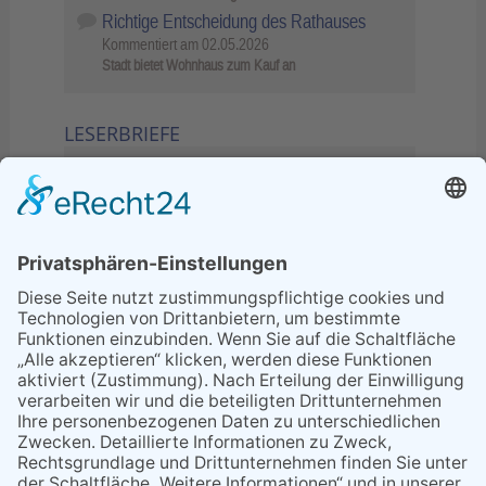
Richtige Entscheidung des Rathauses
Kommentiert am
02.05.2026
Stadt bietet Wohnhaus zum Kauf an
LESERBRIEFE
02.06.2026
Sperrung B455: Kleiner
Grenzverkehr statt weite Wege
21.04.2026
Wenn Bahn-Computer nicht
miteinander kommunizieren
11.03.2026
"Plakatverbot für überregionale
Demos"
04.02.2026
Gelbe Tonne – Ein kleiner Blick
über den Tellerand
04.02.2026