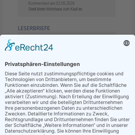
Kommentiert am
02.05.2026
Stadt bietet Wohnhaus zum Kauf an
LESERBRIEFE
02.06.2026
Sperrung B455: Kleiner
Grenzverkehr statt weite Wege
21.04.2026
Wenn Bahn-Computer nicht
miteinander kommunizieren
11.03.2026
"Plakatverbot für überregionale
Demos"
04.02.2026
Gelbe Tonne – Ein kleiner Blick
über den Tellerand
04.02.2026
Plastikersparnis durch Nutzung