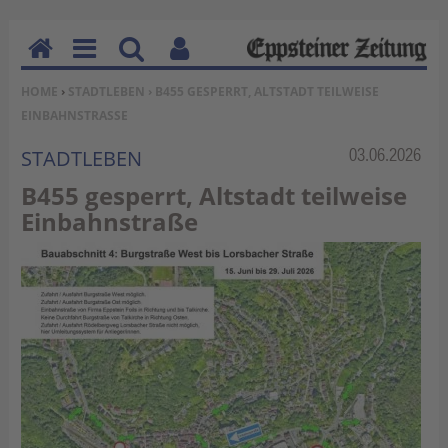
H
M
Su
Be
SIE BEFINDEN SICH HIER:
HOME
›
STADTLEBEN
› B455 GESPERRT, ALTSTADT TEILWEISE
o
en
ch
nu
EINBAHNSTRASSE
m
u
en
tz
e
erf
Rubrik:
03.06.2026
STADTLEBEN
un
B455 gesperrt, Altstadt teilweise
kti
Einbahnstraße
on
en