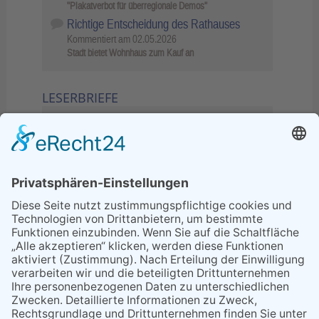
"Plakatverbot für überregionale Demos"
Richtige Entscheidung des Rathauses
Kommentiert am
02.05.2026
Stadt bietet Wohnhaus zum Kauf an
LESERBRIEFE
02.06.2026
Sperrung B455: Kleiner
Grenzverkehr statt weite Wege
21.04.2026
Wenn Bahn-Computer nicht
miteinander kommunizieren
11.03.2026
"Plakatverbot für überregionale
Demos"
04.02.2026
Gelbe Tonne – Ein kleiner Blick
über den Tellerand