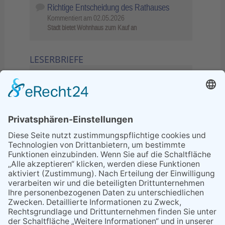
Richtige Entscheidung des Rathauses
Kommentiert am
02.05.2026
Stadt bietet Wohnhaus zum Kauf an
LESERBRIEFE
02.06.2026
Sperrung B455: Kleiner
Grenzverkehr statt weite Wege
21.04.2026
Wenn Bahn-Computer nicht
miteinander kommunizieren
11.03.2026
"Plakatverbot für überregionale
Demos"
04.02.2026
Gelbe Tonne – Ein kleiner Blick
über den Tellerand
04.02.2026