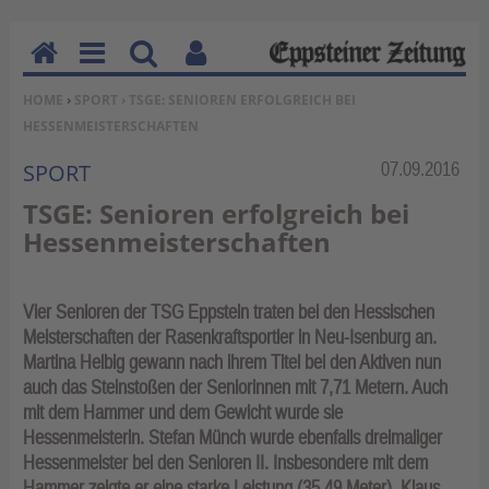
H
M
Su
Be
SIE BEFINDEN SICH HIER:
HOME
›
SPORT
› TSGE: SENIOREN ERFOLGREICH BEI
o
en
ch
nu
HESSENMEISTERSCHAFTEN
m
u
en
tz
e
erf
Rubrik:
07.09.2016
SPORT
un
TSGE: Senioren erfolgreich bei
kti
Hessenmeisterschaften
on
en
Vier Senioren der TSG Eppstein traten bei den Hessischen
Meisterschaften der Rasenkraftsportler in Neu-Isenburg an.
Martina Helbig gewann nach ihrem Titel bei den Aktiven nun
auch das Steinstoßen der Seniorinnen mit 7,71 Metern. Auch
mit dem Hammer und dem Gewicht wurde sie
Hessenmeisterin. Stefan Münch wurde ebenfalls dreimaliger
Hessenmeister bei den Senioren II. Insbesondere mit dem
Hammer zeigte er eine starke Leistung (35,49 Meter). Klaus