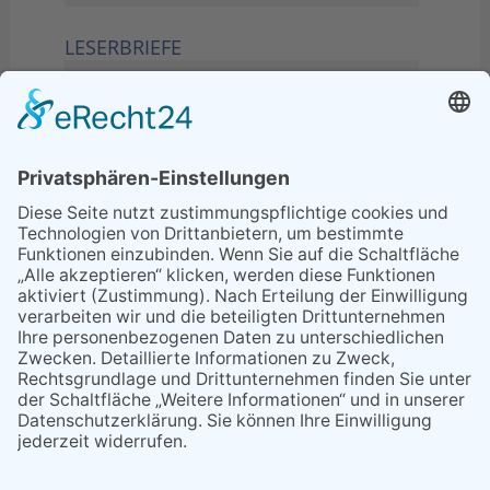
LESERBRIEFE
02.06.2026
Sperrung B455: Kleiner
Grenzverkehr statt weite Wege
21.04.2026
Wenn Bahn-Computer nicht
miteinander kommunizieren
11.03.2026
"Plakatverbot für überregionale
Demos"
04.02.2026
Gelbe Tonne – Ein kleiner Blick
über den Tellerand
04.02.2026
Plastikersparnis durch Nutzung
von Gelber Tonne statt Säcken