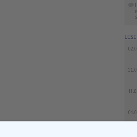
S
LESE
02.0
21.0
11.0
04.0
04.0