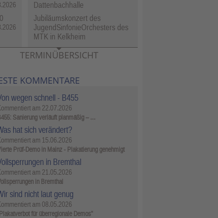
Dattenbachhalle
8.2026
0
Jubiläumskonzert des
JugendSinfonieOrchesters des
8.2026
MTK in Kelkheim
TERMINÜBERSICHT
ESTE KOMMENTARE
Von wegen schnell - B455
Kommentiert am
22.07.2026
455: Sanierung verläuft planmäßig – …
Was hat sich verändert?
Kommentiert am
15.06.2026
ierte Prüf-Demo in Mainz - Plakatierung genehmigt
Vollsperrungen in Bremthal
Kommentiert am
21.05.2026
ollsperrungen in Bremthal
ir sind nicht laut genug
Kommentiert am
08.05.2026
Plakatverbot für überregionale Demos"