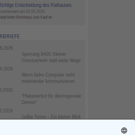
Richtige Entscheidung des Rathauses
Kommentiert am
02.05.2026
tadt bietet Wohnhaus zum Kauf an
RBRIEFE
6.2026
Sperrung B455: Kleiner
Grenzverkehr statt weite Wege
4.2026
Wenn Bahn-Computer nicht
miteinander kommunizieren
3.2026
"Plakatverbot für überregionale
Demos"
2.2026
Gelbe Tonne – Ein kleiner Blick
über den Tellerand
2.2026