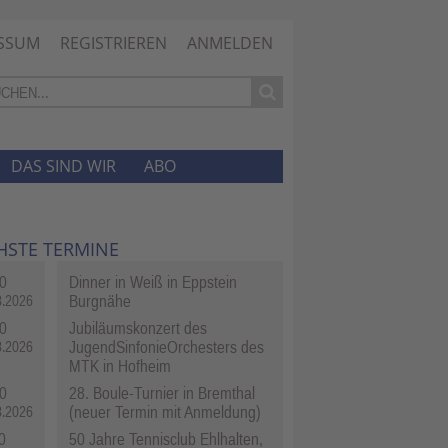
SSUM
REGISTRIEREN
ANMELDEN
DAS SIND WIR
ABO
HSTE TERMINE
0
Dinner in Weiß in Eppstein
Burgnähe
8.2026
0
Jubiläumskonzert des
JugendSinfonieOrchesters des
8.2026
MTK in Hofheim
0
28. Boule-Turnier in Bremthal
(neuer Termin mit Anmeldung)
8.2026
0
50 Jahre Tennisclub Ehlhalten,