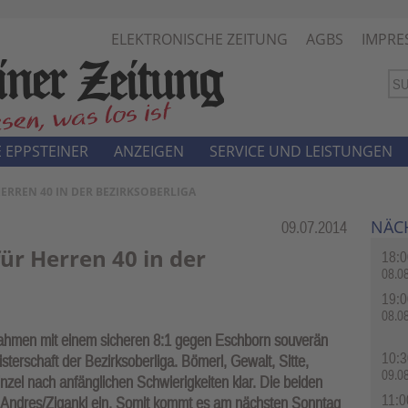
ELEKTRONISCHE ZEITUNG
AGBS
IMPRE
 EPPSTEINER
ANZEIGEN
SERVICE UND LEISTUNGEN
 HERREN 40 IN DER BEZIRKSOBERLIGA
NÄC
Rubrik:
09.07.2014
für Herren 40 in der
18:0
08.0
19:0
08.0
nahmen mit einem sicheren 8:1 gegen Eschborn souverän
10:3
terschaft der Bezirksoberliga. Bömerl, Gewalt, Sitte,
09.0
zel nach anfänglichen Schwierigkeiten klar. Die beiden
11:0
d Andres/Ziganki ein. Somit kommt es am nächsten Sonntag