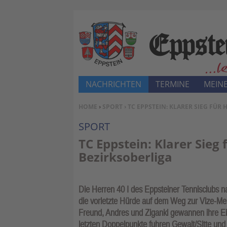
NACHRICHTEN
TERMINE
MEINE
SIE BEFINDEN SICH HIER:
HOME
›
SPORT
› TC EPPSTEIN: KLARER SIEG FÜR
SPORT
TC Eppstein: Klarer Sieg 
Bezirksoberliga
Die Herren 40 I des Eppsteiner Tennisclubs 
die vorletzte Hürde auf dem Weg zur Vize-Meis
Freund, Andres und Ziganki gewannen ihre Ein
letzten Doppelpunkte fuhren Gewalt/Sitte un