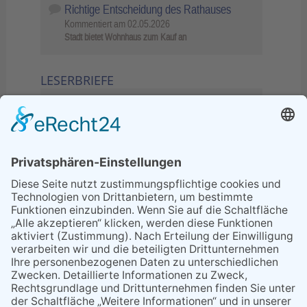
Richtige Entscheidung des Rathauses
Kommentiert am
02.05.2026
Stadt bietet Wohnhaus zum Kauf an
LESERBRIEFE
02.06.2026
Sperrung B455: Kleiner
Grenzverkehr statt weite Wege
21.04.2026
Wenn Bahn-Computer nicht
miteinander kommunizieren
11.03.2026
"Plakatverbot für überregionale
Demos"
04.02.2026
Gelbe Tonne – Ein kleiner Blick
über den Tellerand
04.02.2026