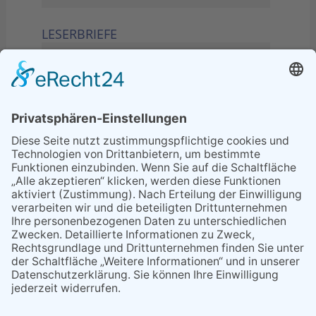
LESERBRIEFE
02.06.2026
Sperrung B455: Kleiner
Grenzverkehr statt weite Wege
21.04.2026
Wenn Bahn-Computer nicht
miteinander kommunizieren
11.03.2026
"Plakatverbot für überregionale
Demos"
04.02.2026
Gelbe Tonne – Ein kleiner Blick
über den Tellerand
04.02.2026
Plastikersparnis durch Nutzung
von Gelber Tonne statt Säcken