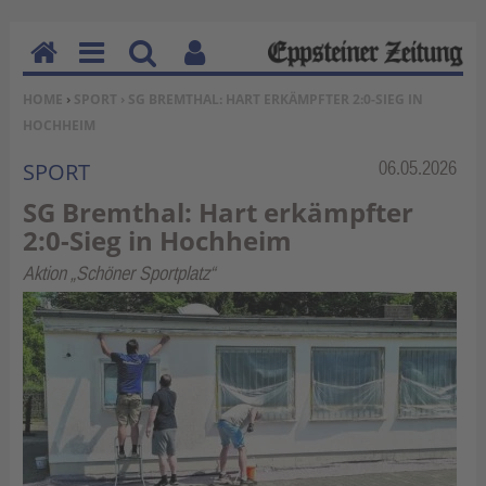
H
M
Su
Be
SIE BEFINDEN SICH HIER:
HOME
›
SPORT
› SG BREMTHAL: HART ERKÄMPFTER 2:0-SIEG IN
o
en
ch
nu
HOCHHEIM
m
u
en
tz
e
erf
Rubrik:
06.05.2026
SPORT
un
SG Bremthal: Hart erkämpfter
kti
2:0-Sieg in Hochheim
on
en
Aktion „Schöner Sportplatz“