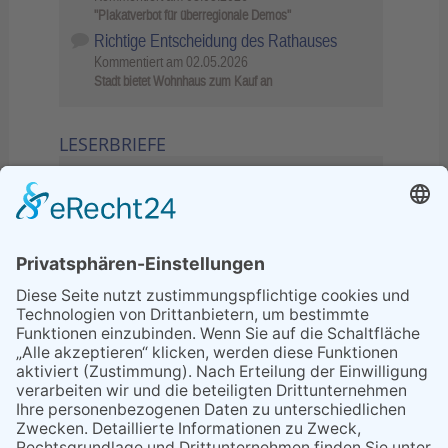
"Plakatverbot für überregionale Demos"
Richtige Entscheidung des Rathauses
Kommentiert am
02.05.2026
Stadt bietet Wohnhaus zum Kauf an
LESERBRIEFE
02.06.2026
Sperrung B455: Kleiner
Grenzverkehr statt weite Wege
21.04.2026
Wenn Bahn-Computer nicht
miteinander kommunizieren
11.03.2026
"Plakatverbot für überregionale
Demos"
04.02.2026
Gelbe Tonne – Ein kleiner Blick
über den Tellerand