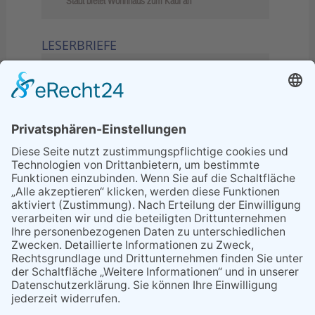
Stadt bietet Wohnhaus zum Kauf an
LESERBRIEFE
02.06.2026
Sperrung B455: Kleiner
Grenzverkehr statt weite Wege
21.04.2026
Wenn Bahn-Computer nicht
miteinander kommunizieren
11.03.2026
"Plakatverbot für überregionale
Demos"
04.02.2026
Gelbe Tonne – Ein kleiner Blick
über den Tellerand
04.02.2026
Plastikersparnis durch Nutzung
von Gelber Tonne statt Säcken