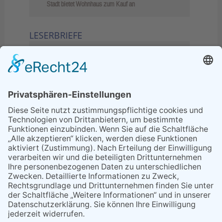
Stadt bietet Wohnhaus zum Kauf an
LESERBRIEFE
02.06.2026
Sperrung B455: Kleiner
Grenzverkehr statt weite Wege
21.04.2026
Wenn Bahn-Computer nicht
miteinander kommunizieren
11.03.2026
"Plakatverbot für überregionale
Demos"
04.02.2026
Gelbe Tonne – Ein kleiner Blick
über den Tellerand
04.02.2026
Plastikersparnis durch Nutzung
von Gelber Tonne statt Säcken