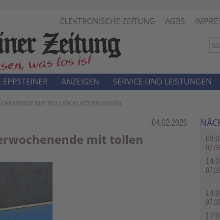
ELEKTRONISCHE ZEITUNG
AGBS
IMPRE
 EPPSTEINER
ANZEIGEN
SERVICE UND LEISTUNGEN
CHENENDE MIT TOLLEN PLATZIERUNGEN
NÄC
Rubrik:
04.02.2026
rwochenende mit tollen
09:0
07.0
14:0
07.0
14:0
07.0
17:0