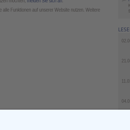
utzen möchten,
melden Sie sich an
.
 alle Funktionen auf unserer Website nutzen. Weitere
S
LESE
02.0
21.0
11.0
04.0
04.0