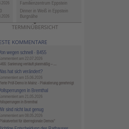
Familienzentrum Eppstein
8.2026
0
Dinner in Weiß in Eppstein
Burgnähe
8.2026
TERMINÜBERSICHT
ESTE KOMMENTARE
Von wegen schnell - B455
Kommentiert am
22.07.2026
455: Sanierung verläuft planmäßig – …
Was hat sich verändert?
Kommentiert am
15.06.2026
ierte Prüf-Demo in Mainz - Plakatierung genehmigt
Vollsperrungen in Bremthal
Kommentiert am
21.05.2026
ollsperrungen in Bremthal
ir sind nicht laut genug
Kommentiert am
08.05.2026
Plakatverbot für überregionale Demos"
Richtige Entscheidung des Rathauses