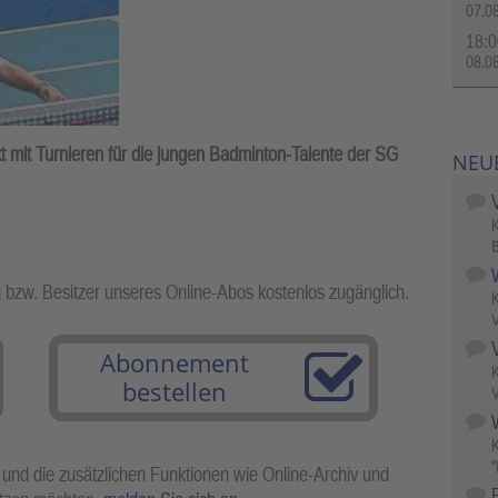
07.0
18:0
08.0
mit Turnieren für die jungen Badminton-Talente der SG
NEU
B
g bzw. Besitzer unseres Online-Abos kostenlos zugänglich.
V
Abonnement
bestellen
V
W
"
 und die zusätzlichen Funktionen wie Online-Archiv und