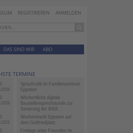
SSUM
REGISTRIEREN
ANMELDEN
DAS SIND WIR
ABO
HSTE TERMINE
0
Sprachcafé im Familienzentrum
Eppstein
8.2026
0
Wöchentliche digitale
Baustellensprechstunde zur
8.2026
Sanierung der B455
0
Wochenmarkt Eppstein auf
dem Gottfriedplatz
8.2026
0
Freitags unter Freunden im