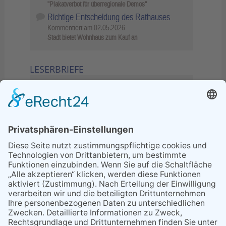
"Plakatverbot für überregionale Demos"
Richtige Entscheidung des Rathauses
Kommentiert am
02.05.2026
Stadt bietet Wohnhaus zum Kauf an
LESERBRIEFE
02.06.2026
Sperrung B455: Kleiner
Grenzverkehr statt weite Wege
21.04.2026
Wenn Bahn-Computer nicht
miteinander kommunizieren
11.03.2026
"Plakatverbot für überregionale
Demos"
04.02.2026
Gelbe Tonne – Ein kleiner Blick
über den Tellerand