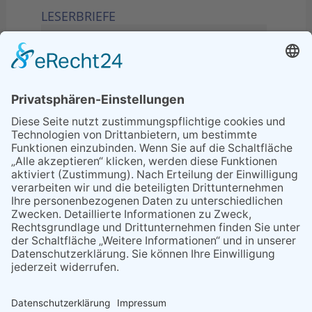
LESERBRIEFE
02.06.2026
Sperrung B455: Kleiner
Grenzverkehr statt weite Wege
21.04.2026
Wenn Bahn-Computer nicht
miteinander kommunizieren
11.03.2026
"Plakatverbot für überregionale
Demos"
04.02.2026
Gelbe Tonne – Ein kleiner Blick
über den Tellerand
04.02.2026
Plastikersparnis durch Nutzung
von Gelber Tonne statt Säcken