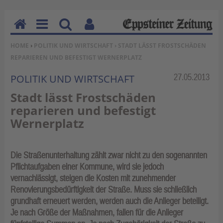
H
M
Su
Be
SIE BEFINDEN SICH HIER:
HOME
›
POLITIK UND WIRTSCHAFT
› STADT LÄSST FROSTSCHÄDEN
o
en
ch
nu
REPARIEREN UND BEFESTIGT WERNERPLATZ
m
u
en
tz
e
erf
Rubrik:
27.05.2013
POLITIK UND WIRTSCHAFT
un
Stadt lässt Frostschäden
kti
reparieren und befestigt
on
Wernerplatz
en
Die Straßenunterhaltung zählt zwar nicht zu den sogenannten
Pflichtaufgaben einer Kommune, wird sie jedoch
vernachlässigt, steigen die Kosten mit zunehmender
Renovierungsbedürftigkeit der Straße. Muss sie schließlich
grundhaft erneuert werden, werden auch die Anlieger beteiligt.
Je nach Größe der Maßnahmen, fallen für die Anlieger