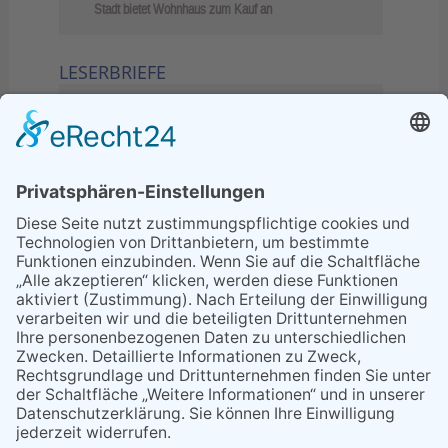
Stadt bietet Wohnhaus zum Kauf an
LESERBRIEFE
02.06.2026
Sperrung B455: Kleiner
Grenzverkehr statt weite Wege
21.04.2026
Wenn Bahn-Computer nicht
miteinander kommunizieren
11.03.2026
"Plakatverbot für überregionale
Demos"
04.02.2026
Gelbe Tonne – Ein kleiner Blick
über den Tellerand
04.02.2026
Plastikersparnis durch Nutzung
von Gelber Tonne statt Säcken