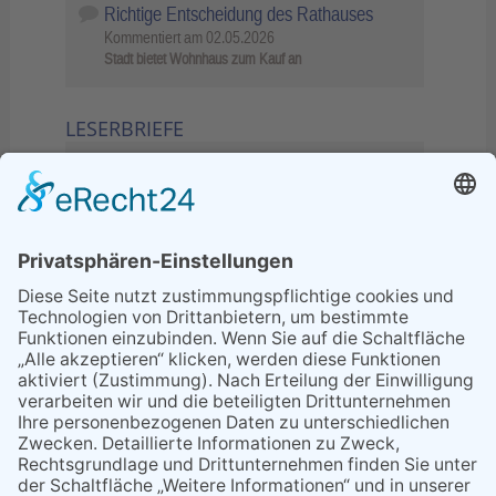
Richtige Entscheidung des Rathauses
Kommentiert am
02.05.2026
Stadt bietet Wohnhaus zum Kauf an
LESERBRIEFE
02.06.2026
Sperrung B455: Kleiner
Grenzverkehr statt weite Wege
21.04.2026
Wenn Bahn-Computer nicht
miteinander kommunizieren
11.03.2026
"Plakatverbot für überregionale
Demos"
04.02.2026
Gelbe Tonne – Ein kleiner Blick
über den Tellerand
04.02.2026