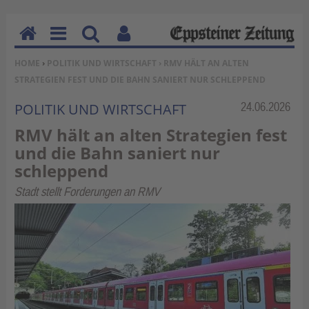
H
M
Su
Be
SIE BEFINDEN SICH HIER:
HOME
›
POLITIK UND WIRTSCHAFT
› RMV HÄLT AN ALTEN
o
en
ch
nu
STRATEGIEN FEST UND DIE BAHN SANIERT NUR SCHLEPPEND
m
u
en
tz
e
erf
Rubrik:
24.06.2026
POLITIK UND WIRTSCHAFT
un
RMV hält an alten Strategien fest
kti
und die Bahn saniert nur
on
schleppend
en
Stadt stellt Forderungen an RMV