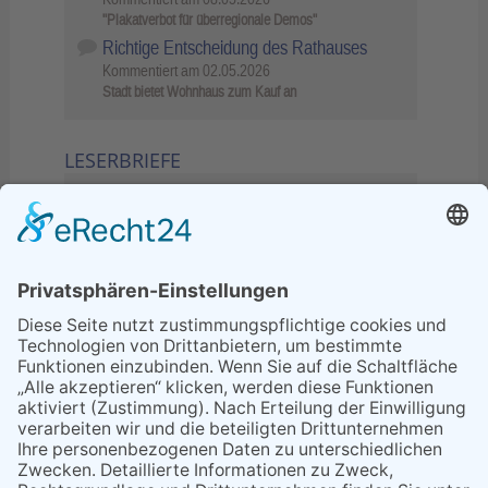
"Plakatverbot für überregionale Demos"
Richtige Entscheidung des Rathauses
Kommentiert am
02.05.2026
Stadt bietet Wohnhaus zum Kauf an
LESERBRIEFE
02.06.2026
Sperrung B455: Kleiner
Grenzverkehr statt weite Wege
21.04.2026
Wenn Bahn-Computer nicht
miteinander kommunizieren
11.03.2026
"Plakatverbot für überregionale
Demos"
04.02.2026
Gelbe Tonne – Ein kleiner Blick
über den Tellerand