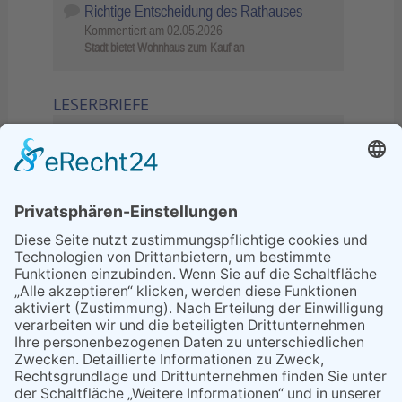
Richtige Entscheidung des Rathauses
Kommentiert am
02.05.2026
Stadt bietet Wohnhaus zum Kauf an
LESERBRIEFE
02.06.2026
Sperrung B455: Kleiner
Grenzverkehr statt weite Wege
21.04.2026
Wenn Bahn-Computer nicht
miteinander kommunizieren
11.03.2026
"Plakatverbot für überregionale
Demos"
04.02.2026
Gelbe Tonne – Ein kleiner Blick
über den Tellerand
04.02.2026