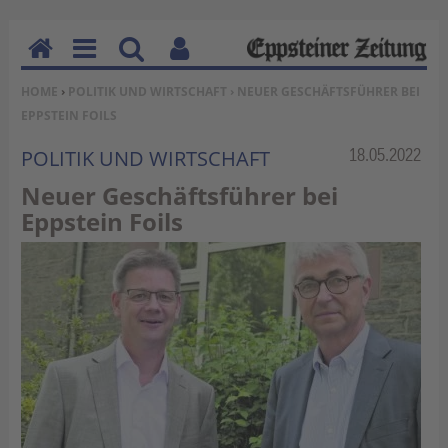
H
M
Su
Be
SIE BEFINDEN SICH HIER:
HOME
›
POLITIK UND WIRTSCHAFT
› NEUER GESCHÄFTSFÜHRER BEI
o
en
ch
nu
EPPSTEIN FOILS
m
u
en
tz
e
erf
Rubrik:
18.05.2022
POLITIK UND WIRTSCHAFT
un
Neuer Geschäftsführer bei
kti
Eppstein Foils
on
en