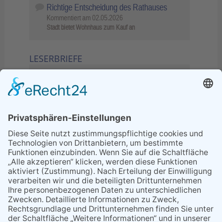
Richtige Entscheidung des Rathauses
Kommentiert am
02.05.2026
Stadt bietet Wohnhaus zum Kauf an
LESERBRIEFE
02.06.2026
Sperrung B455: Kleiner
Grenzverkehr statt weite Wege
21.04.2026
Wenn Bahn-Computer nicht
miteinander kommunizieren
11.03.2026
"Plakatverbot für überregionale
Demos"
04.02.2026
Gelbe Tonne – Ein kleiner Blick
über den Tellerand
04.02.2026