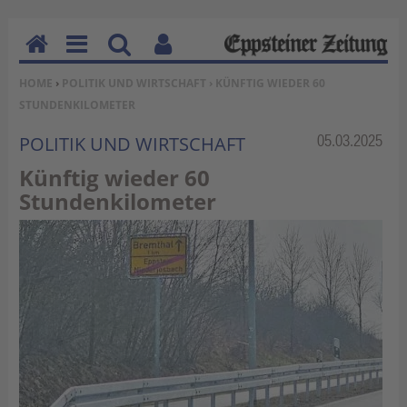
H
M
Su
Be
SIE BEFINDEN SICH HIER:
HOME
›
POLITIK UND WIRTSCHAFT
› KÜNFTIG WIEDER 60
o
en
ch
nu
STUNDENKILOMETER
m
u
en
tz
e
erf
Rubrik:
05.03.2025
POLITIK UND WIRTSCHAFT
un
Künftig wieder 60
kti
Stundenkilometer
on
en