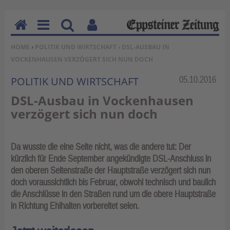
H
M
Su
Be
SIE BEFINDEN SICH HIER:
HOME
›
POLITIK UND WIRTSCHAFT
› DSL-AUSBAU IN
o
en
ch
nu
VOCKENHAUSEN VERZÖGERT SICH NUN DOCH
m
u
en
tz
e
erf
Rubrik:
05.10.2016
POLITIK UND WIRTSCHAFT
un
DSL-Ausbau in Vockenhausen
kti
verzögert sich nun doch
on
en
Da wusste die eine Seite nicht, was die andere tut: Der
kürzlich für Ende September angekündigte DSL-Anschluss in
den oberen Seitenstraße der Hauptstraße verzögert sich nun
doch voraussichtlich bis Februar, obwohl technisch und baulich
die Anschlüsse in den Straßen rund um die obere Hauptstraße
in Richtung Ehlhalten vorbereitet seien.