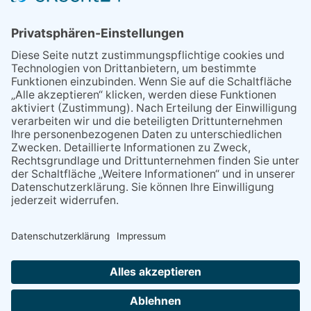
Grenzverkehr statt weite Wege
21.04.2026
Wenn Bahn-Computer nicht
miteinander kommunizieren
11.03.2026
"Plakatverbot für überregionale
Demos"
04.02.2026
Gelbe Tonne – Ein kleiner Blick
über den Tellerand
04.02.2026
Plastikersparnis durch Nutzung
von Gelber Tonne statt Säcken
NACH OBEN
Alle Rechte vorbehalten - Eppsteiner Zeitung Druck- und Verlags-