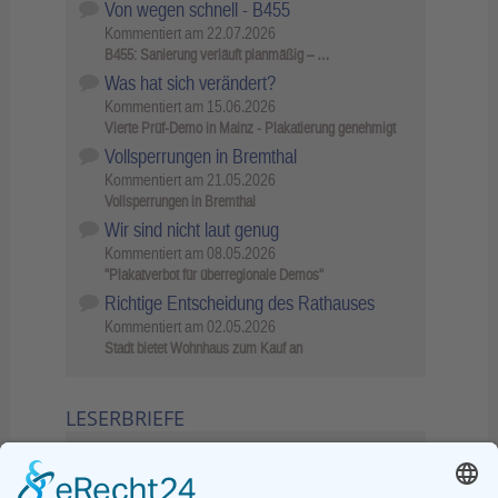
Von wegen schnell - B455
Kommentiert am
22.07.2026
B455: Sanierung verläuft planmäßig – …
Was hat sich verändert?
Kommentiert am
15.06.2026
Vierte Prüf-Demo in Mainz - Plakatierung genehmigt
Vollsperrungen in Bremthal
Kommentiert am
21.05.2026
Vollsperrungen in Bremthal
Wir sind nicht laut genug
Kommentiert am
08.05.2026
"Plakatverbot für überregionale Demos"
Richtige Entscheidung des Rathauses
Kommentiert am
02.05.2026
Stadt bietet Wohnhaus zum Kauf an
LESERBRIEFE
02.06.2026
Sperrung B455: Kleiner