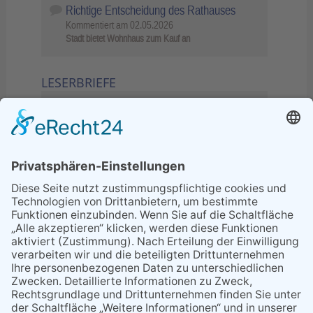
Richtige Entscheidung des Rathauses
Kommentiert am
02.05.2026
Stadt bietet Wohnhaus zum Kauf an
LESERBRIEFE
02.06.2026
Sperrung B455: Kleiner
Grenzverkehr statt weite Wege
21.04.2026
Wenn Bahn-Computer nicht
miteinander kommunizieren
11.03.2026
"Plakatverbot für überregionale
Demos"
04.02.2026
Gelbe Tonne – Ein kleiner Blick
über den Tellerand
04.02.2026