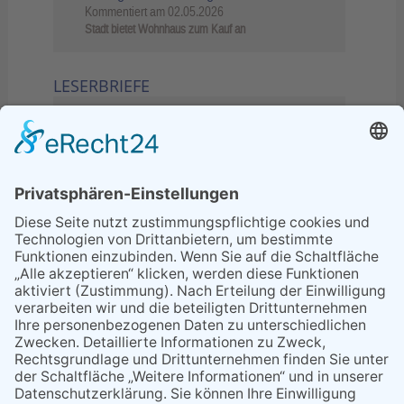
Kommentiert am
02.05.2026
Stadt bietet Wohnhaus zum Kauf an
LESERBRIEFE
02.06.2026
Sperrung B455: Kleiner
Grenzverkehr statt weite Wege
21.04.2026
Wenn Bahn-Computer nicht
miteinander kommunizieren
11.03.2026
"Plakatverbot für überregionale
Demos"
04.02.2026
Gelbe Tonne – Ein kleiner Blick
über den Tellerand
04.02.2026
Plastikersparnis durch Nutzung