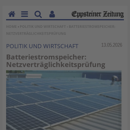
H
M
Su
Be
SIE BEFINDEN SICH HIER:
HOME
›
POLITIK UND WIRTSCHAFT
› BATTERIESTROMSPEICHER:
o
en
ch
nu
NETZVERTRÄGLICHKEITSPRÜFUNG
m
u
en
tz
e
erf
Rubrik:
13.05.2026
POLITIK UND WIRTSCHAFT
un
Batteriestromspeicher:
kti
Netzverträglichkeitsprüfung
on
en