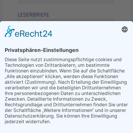
LESERBRIEFE
02.06.2026
Sperrung B455: Kleiner
Grenzverkehr statt weite Wege
21.04.2026
Wenn Bahn-Computer nicht
miteinander kommunizieren
11.03.2026
"Plakatverbot für überregionale
Demos"
04.02.2026
Gelbe Tonne – Ein kleiner Blick
über den Tellerand
04.02.2026
Plastikersparnis durch Nutzung
von Gelber Tonne statt Säcken