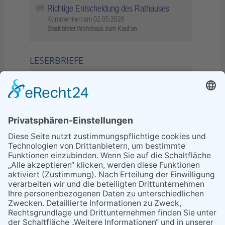
Richtige Entscheidung des Rathauses
Kommentiert am
02.05.2026
Stadt bietet Wohnhaus zum Kauf an
LESERBRIEFE
02.06.2026
Sperrung B455: Kleiner
Grenzverkehr statt weite Wege
21.04.2026
Wenn Bahn-Computer nicht
miteinander kommunizieren
11.03.2026
"Plakatverbot für überregionale
Demos"
04.02.2026
Gelbe Tonne – Ein kleiner Blick
über den Tellerand
04.02.2026