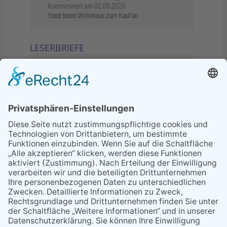
Kommentiert am
02.05.2026
Stadt bietet Wohnhaus zum Kauf an
LESERBRIEFE
02.06.2026
Sperrung B455: Kleiner
Grenzverkehr statt weite Wege
21.04.2026
Wenn Bahn-Computer nicht
miteinander kommunizieren
11.03.2026
"Plakatverbot für überregionale
Demos"
04.02.2026
Gelbe Tonne – Ein kleiner Blick
über den Tellerand
04.02.2026
Plastikersparnis durch Nutzung