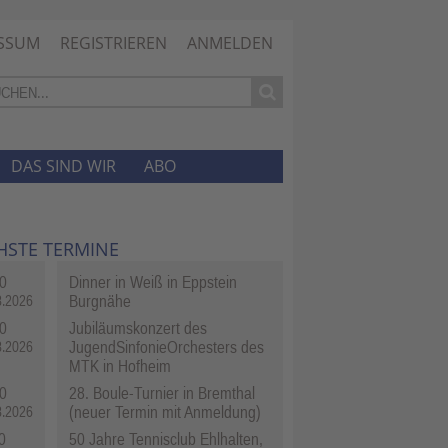
SSUM
REGISTRIEREN
ANMELDEN
DAS SIND WIR
ABO
HSTE TERMINE
0
Dinner in Weiß in Eppstein
Burgnähe
8.2026
0
Jubiläumskonzert des
JugendSinfonieOrchesters des
8.2026
MTK in Hofheim
0
28. Boule-Turnier in Bremthal
(neuer Termin mit Anmeldung)
8.2026
0
50 Jahre Tennisclub Ehlhalten,