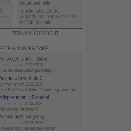
Dattenbachhalle
8.2026
0
Jubiläumskonzert des
JugendSinfonieOrchesters des
8.2026
MTK in Kelkheim
TERMINÜBERSICHT
ESTE KOMMENTARE
Von wegen schnell - B455
Kommentiert am
22.07.2026
455: Sanierung verläuft planmäßig – …
Was hat sich verändert?
Kommentiert am
15.06.2026
ierte Prüf-Demo in Mainz - Plakatierung genehmigt
Vollsperrungen in Bremthal
Kommentiert am
21.05.2026
ollsperrungen in Bremthal
ir sind nicht laut genug
Kommentiert am
08.05.2026
Plakatverbot für überregionale Demos"