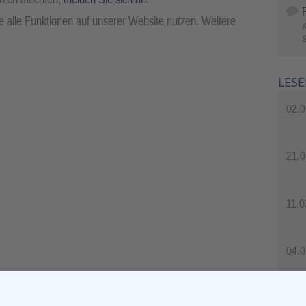
 alle Funktionen auf unserer Website nutzen. Weitere
S
LESE
02.0
21.0
11.0
04.0
04.0