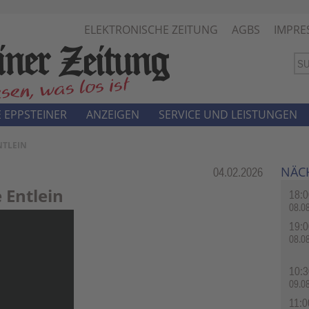
ELEKTRONISCHE ZEITUNG
AGBS
IMPRE
 EPPSTEINER
ANZEIGEN
SERVICE UND LEISTUNGEN
NTLEIN
NÄC
Rubrik:
04.02.2026
 Entlein
18:0
08.0
19:0
08.0
10:3
09.0
11:0