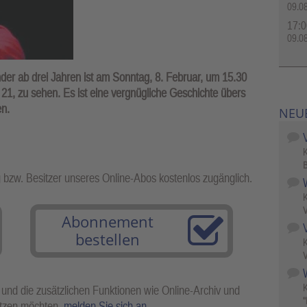
09.0
17:0
09.0
inder ab drei Jahren ist am Sonntag, 8. Februar, um 15.30
21, zu sehen. Es ist eine vergnügliche Geschichte übers
en.
NEU
B
g bzw. Besitzer unseres Online-Abos kostenlos zugänglich.
V
Abonnement
bestellen
V
W
 und die zusätzlichen Funktionen wie Online-Archiv und
"
utzen möchten,
melden Sie sich an
.