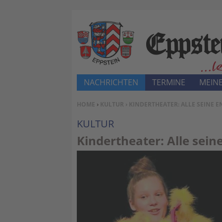
NACHRICHTEN
TERMINE
MEINE
SIE BEFINDEN SICH HIER:
HOME
›
KULTUR
› KINDERTHEATER: ALLE SEINE E
KULTUR
Kindertheater: Alle seine