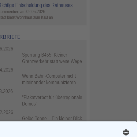
Richtige Entscheidung des Rathauses
Kommentiert am
02.05.2026
tadt bietet Wohnhaus zum Kauf an
RBRIEFE
6.2026
Sperrung B455: Kleiner
Grenzverkehr statt weite Wege
4.2026
Wenn Bahn-Computer nicht
miteinander kommunizieren
3.2026
"Plakatverbot für überregionale
Demos"
2.2026
Gelbe Tonne – Ein kleiner Blick
über den Tellerand
2.2026