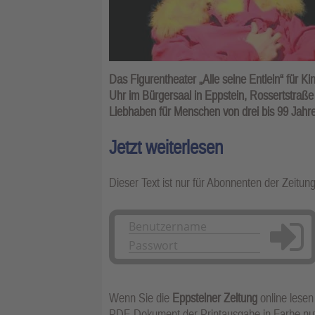
Das Figurentheater „Alle seine Entlein“ für K
Uhr im Bürgersaal in Eppstein, Rossertstraße 
Liebhaben für Menschen von drei bis 99 Jahr
Jetzt weiterlesen
Dieser Text ist nur für Abonnenten der Zeitun
Anmelden
Wenn Sie die
Eppsteiner Zeitung
online lesen
PDF-Dokument der Printausgabe in Farbe n