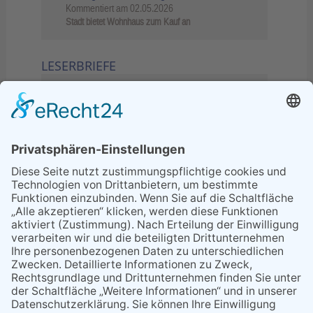
Kommentiert am
02.05.2026
Stadt bietet Wohnhaus zum Kauf an
LESERBRIEFE
02.06.2026
Sperrung B455: Kleiner
Grenzverkehr statt weite Wege
21.04.2026
Wenn Bahn-Computer nicht
miteinander kommunizieren
11.03.2026
"Plakatverbot für überregionale
Demos"
04.02.2026
Gelbe Tonne – Ein kleiner Blick
über den Tellerand
04.02.2026
Plastikersparnis durch Nutzung