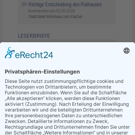
Richtige Entscheidung des Rathauses
Kommentiert am
02.05.2026
Stadt bietet Wohnhaus zum Kauf an
LESERBRIEFE
02.06.2026
Sperrung B455: Kleiner
Grenzverkehr statt weite Wege
21.04.2026
Wenn Bahn-Computer nicht
miteinander kommunizieren
11.03.2026
"Plakatverbot für überregionale
Demos"
04.02.2026
Gelbe Tonne – Ein kleiner Blick
über den Tellerand
04.02.2026