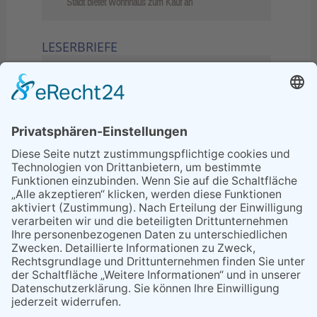
Stadt bietet Wohnhaus zum Kauf an
LESERBRIEFE
02.06.2026
Sperrung B455: Kleiner
Grenzverkehr statt weite Wege
21.04.2026
Wenn Bahn-Computer nicht
miteinander kommunizieren
11.03.2026
"Plakatverbot für überregionale
Demos"
04.02.2026
Gelbe Tonne – Ein kleiner Blick
über den Tellerand
04.02.2026
Plastikersparnis durch Nutzung
von Gelber Tonne statt Säcken