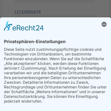
LESERBRIEFE
02.06.2026
Sperrung B455: Kleiner
Grenzverkehr statt weite Wege
21.04.2026
Wenn Bahn-Computer nicht
miteinander kommunizieren
11.03.2026
"Plakatverbot für überregionale
Demos"
04.02.2026
Gelbe Tonne – Ein kleiner Blick
über den Tellerand
04.02.2026
Plastikersparnis durch Nutzung
von Gelber Tonne statt Säcken