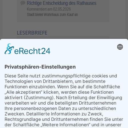
Richtige Entscheidung des Rathauses
Kommentiert am
02.05.2026
Stadt bietet Wohnhaus zum Kauf an
LESERBRIEFE
02.06.2026
Sperrung B455: Kleiner
Grenzverkehr statt weite Wege
21.04.2026
Wenn Bahn-Computer nicht
miteinander kommunizieren
11.03.2026
"Plakatverbot für überregionale
Demos"
04.02.2026
Gelbe Tonne – Ein kleiner Blick
über den Tellerand
04.02.2026