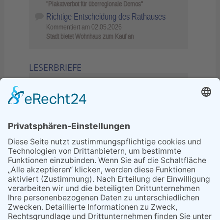
"Plakatverbot für überregionale Demos"
Richtige Entscheidung des Rathauses
Kommentiert am
02.05.2026
Stadt bietet Wohnhaus zum Kauf an
LESERBRIEFE
02.06.2026
Sperrung B455: Kleiner
Grenzverkehr statt weite Wege
21.04.2026
Wenn Bahn-Computer nicht
miteinander kommunizieren
11.03.2026
"Plakatverbot für überregionale
Demos"
04.02.2026
Gelbe Tonne – Ein kleiner Blick
über den Tellerand