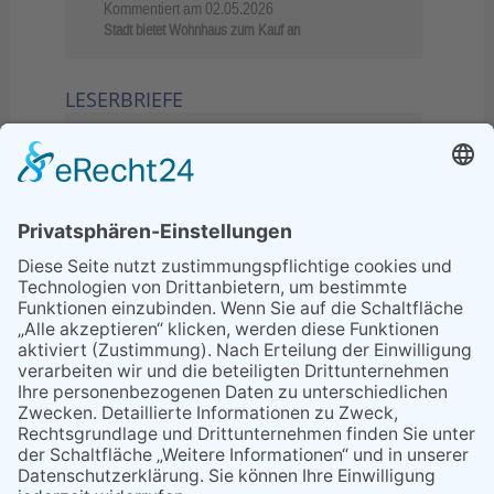
Kommentiert am
02.05.2026
Stadt bietet Wohnhaus zum Kauf an
LESERBRIEFE
02.06.2026
Sperrung B455: Kleiner
Grenzverkehr statt weite Wege
21.04.2026
Wenn Bahn-Computer nicht
miteinander kommunizieren
11.03.2026
"Plakatverbot für überregionale
Demos"
04.02.2026
Gelbe Tonne – Ein kleiner Blick
über den Tellerand
04.02.2026
Plastikersparnis durch Nutzung
von Gelber Tonne statt Säcken