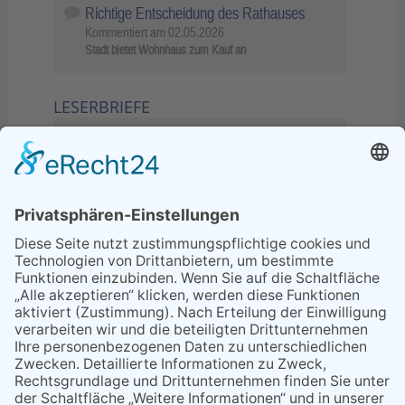
Richtige Entscheidung des Rathauses
Kommentiert am
02.05.2026
Stadt bietet Wohnhaus zum Kauf an
LESERBRIEFE
02.06.2026
Sperrung B455: Kleiner
Grenzverkehr statt weite Wege
21.04.2026
Wenn Bahn-Computer nicht
miteinander kommunizieren
11.03.2026
"Plakatverbot für überregionale
Demos"
04.02.2026
Gelbe Tonne – Ein kleiner Blick
über den Tellerand
04.02.2026