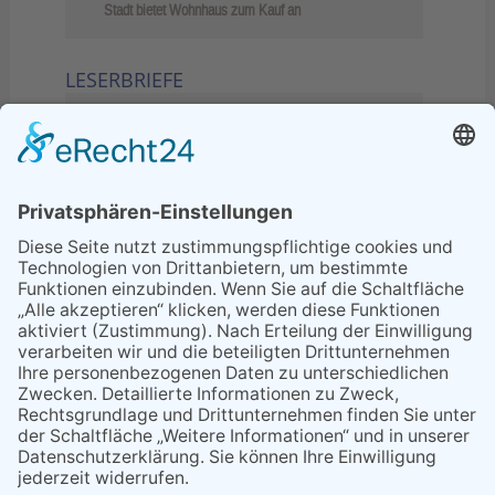
Stadt bietet Wohnhaus zum Kauf an
LESERBRIEFE
02.06.2026
Sperrung B455: Kleiner
Grenzverkehr statt weite Wege
21.04.2026
Wenn Bahn-Computer nicht
miteinander kommunizieren
11.03.2026
"Plakatverbot für überregionale
Demos"
04.02.2026
Gelbe Tonne – Ein kleiner Blick
über den Tellerand
04.02.2026
Plastikersparnis durch Nutzung
von Gelber Tonne statt Säcken